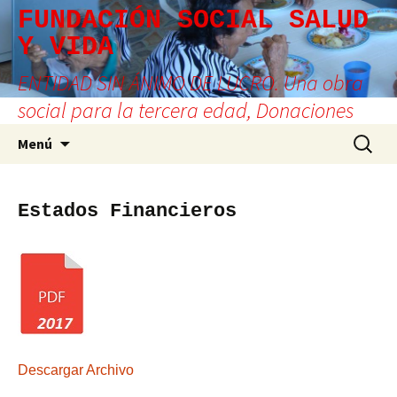
Saltar
FUNDACIÓN SOCIAL SALUD
al
Y VIDA
contenido
ENTIDAD SIN ÁNIMO DE LUCRO. Una obra
social para la tercera edad, Donaciones
Buscar:
Menú
Estados Financieros
Descargar Archivo