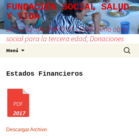
Saltar
FUNDACIÓN SOCIAL SALUD
al
Y VIDA
contenido
ENTIDAD SIN ÁNIMO DE LUCRO. Una obra
social para la tercera edad, Donaciones
Buscar:
Menú
Estados Financieros
Descargar Archivo